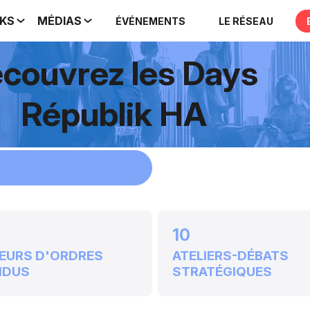
IKS
MÉDIAS
ÉVÉNEMENTS
LE RÉSEAU
couvrez les Days
Républik HA
10
EURS D'ORDRES
ATELIERS-DÉBATS
NDUS
STRATÉGIQUES