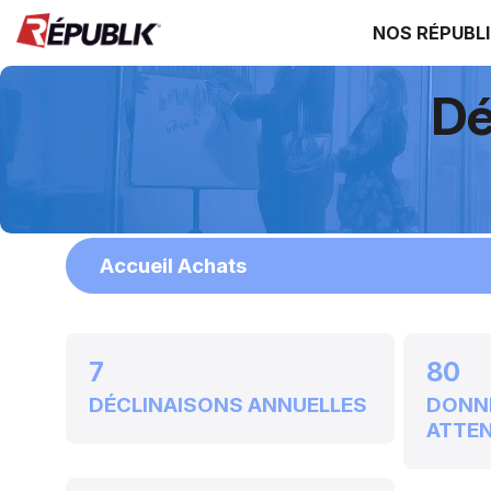
NOS RÉPUBL
Dé
Accueil Achats
7
80
DÉCLINAISONS ANNUELLES
DONN
ATTE