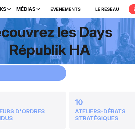
IKS
MÉDIAS
ÉVÉNEMENTS
LE RÉSEAU
couvrez les Days
Républik HA
10
EURS D'ORDRES
ATELIERS-DÉBATS
NDUS
STRATÉGIQUES