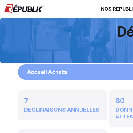
NOS RÉPUBL
Dé
Accueil Achats
7
80
DÉCLINAISONS ANNUELLES
DONN
ATTE