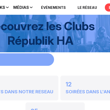
IKS
MÉDIAS
ÉVÉNEMENTS
LE RÉSEAU
couvrez les Clubs
Républik HA
12
TS DANS NOTRE RESEAU
SOIRÉES DANS L'A